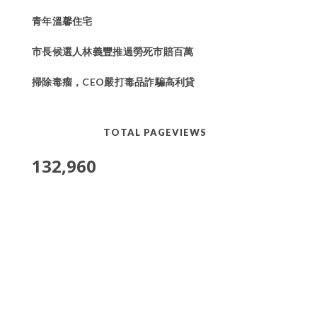
青年溫馨住宅
市長候選人林義豐推過勞死市賠百萬
掃除毒瘤，CEO嚴打毒品詐騙高利貸
TOTAL PAGEVIEWS
132,960