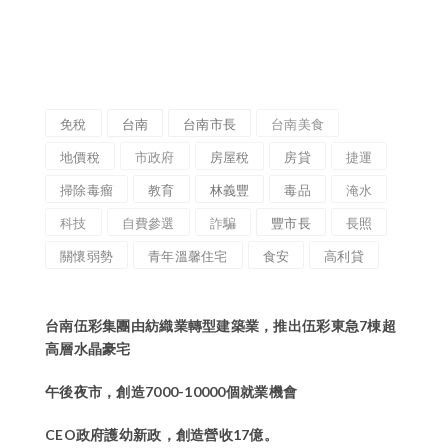
免稅
台南
台南市長
台南美食
地價稅
市政府
房屋稅
房貸
捷運
掃除毒瘤
教育
林義豐
毒品
淹水
科技
自費參選
詐騙
豐市長
長照
關懷弱勢
青年溫馨住宅
食安
高利貸
台南伍彩集團由紡織業轉型建築業，推出伍彩東急7棟超
高層水晶豪宅
午後夜市，創造7000-10000個就業機會
CEO政府護幼新政，創造營收17億。