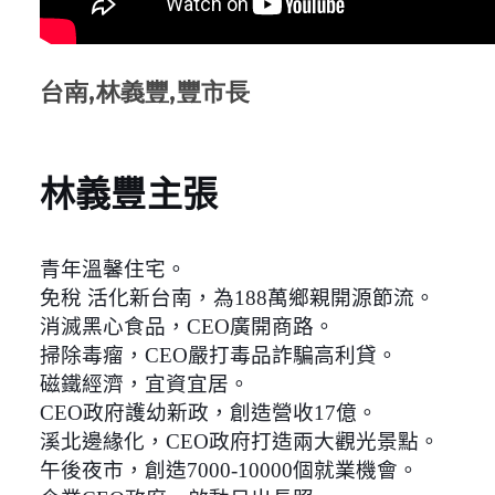
台南,林義豐,豐市長
林義豐主張
青年溫馨住宅。
免稅 活化新台南，為188萬鄉親開源節流。
消滅黑心食品，CEO廣開商路。
掃除毒瘤，CEO嚴打毒品詐騙高利貸。
磁鐵經濟，宜資宜居。
CEO政府護幼新政，創造營收17億。
溪北邊緣化，CEO政府打造兩大觀光景點。
午後夜市，創造7000-10000個就業機會。