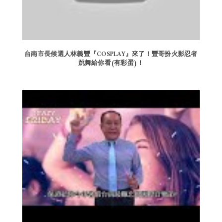
台南市長候選人林義豐『COSPLAY』來了！豐哥扮火影忍者
跳舞給你看(有彩蛋)！