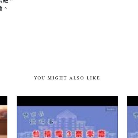
景點。
會。
YOU MIGHT ALSO LIKE