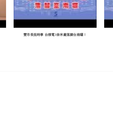
豐市長批時事 台積電3奈米廠落腳台南囉！