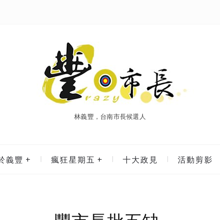
林義豐，台南市長候選人
於義豐
瘋狂星期五
十大政見
活動剪影