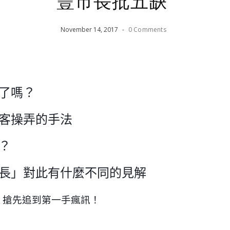
豐市長批五缺
November
14
,
2017
-
0 Comments
了嗎？
客操弄的手法
？
市長」對此有什麼不同的見解
 ！搶先追到第一手瘋訊！