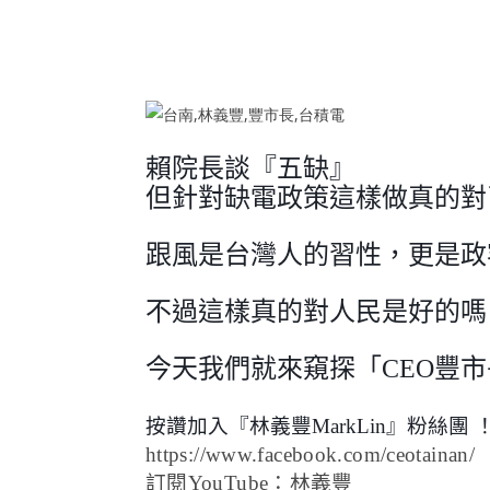
賴院長談『五缺』
但針對缺電政策這樣做真的對
跟風是台灣人的習性，更是政
不過這樣真的對人民是好的嗎
今天我們就來窺探「CEO豐
按讚加入『林義豐MarkLin』粉絲團
https://www.facebook.com/ceotainan/
訂閱YouTube：林義豐