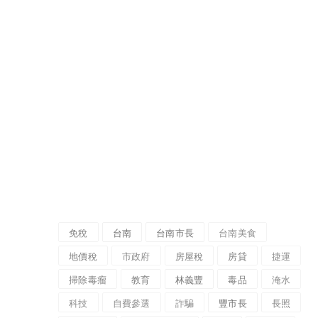
免稅
台南
台南市長
台南美食
地價稅
市政府
房屋稅
房貸
捷運
掃除毒瘤
教育
林義豐
毒品
淹水
科技
自費參選
詐騙
豐市長
長照