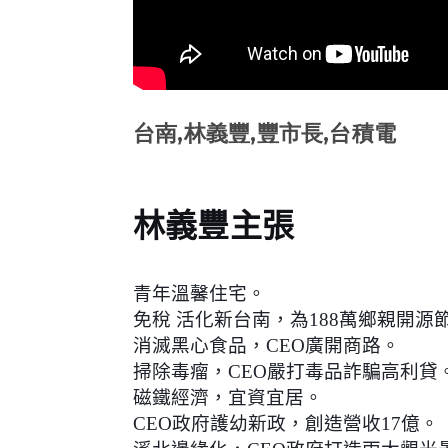
台南,林義豐,豐市長,台積電
林義豐主張
青年溫馨住宅。
免稅 活化新台南，為188萬鄉親開源
消滅黑心食品，CEO廣開商路。
掃除毒瘤，CEO嚴打毒品詐騙高利貸
磁鐵經濟，宜資宜居。
CEO政府護幼新政，創造營收17億。