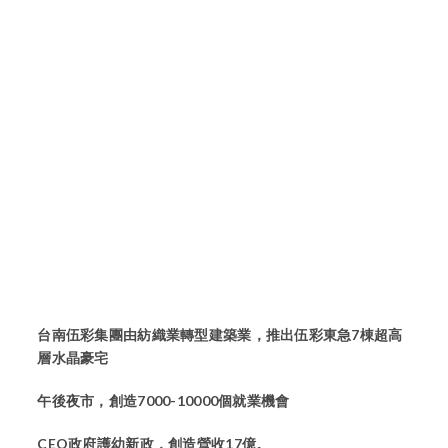
台南伍彩集團由紡織業轉型建築業，推出伍彩東急7棟超高
層水晶豪宅
午後夜市，創造7000-10000個就業機會
CEO政府護幼新政，創造營收17億。