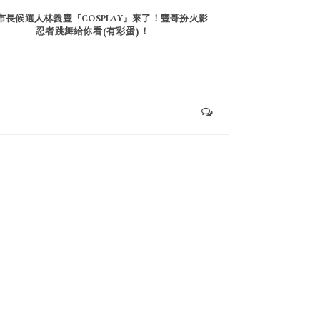
市長候選人林義豐『COSPLAY』來了！豐哥扮火影
忍者跳舞給你看(有彩蛋)！