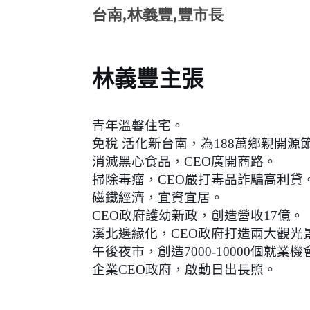
台南,林義豐,豐市長
林義豐主張
青年溫馨住宅。
免稅 活化新台南，為188萬鄉親開源
消滅黑心食品，CEO廣開商路。
掃除毒瘤，CEO嚴打毒品詐騙高利貸
磁鐵經濟，宜資宜居。
CEO政府護幼新政，創造營收17億。
溪北邊緣化，CEO政府打造兩大觀光
午後夜市，創造7000-10000個就業機
企業CEO政府，啟動日出長照。