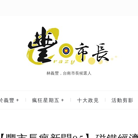
林義豐，台南市長候選人
於義豐
瘋狂星期五
十大政見
活動剪影