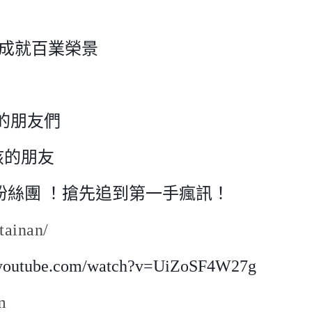
成就百業榮景
的朋友們
小孩的朋友
』粉絲團 ！搶先追到第一手瘋訊！
tainan/
outube.com/watch?v=UiZoSF4W27g
m