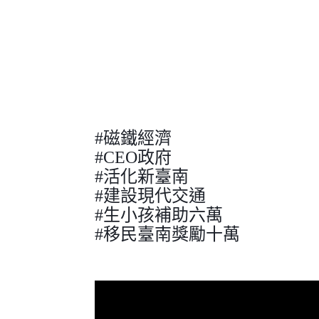
#磁鐵經濟
#CEO政府
#活化新臺南
#建設現代交通
#生小孩補助六萬
#移民臺南獎勵十萬