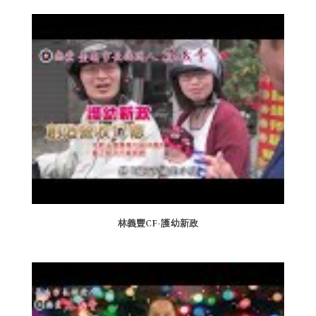
林義豐CF-護幼新政