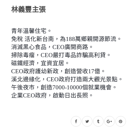
林義豐主張
青年溫馨住宅。
免稅 活化新台南，為188萬鄉親開源節流。
消滅黑心食品，CEO廣開商路。
掃除毒瘤，CEO嚴打毒品詐騙高利貸。
磁鐵經濟，宜資宜居。
CEO政府護幼新政，創造營收17億。
溪北邊緣化，CEO政府打造兩大觀光景點。
午後夜市，創造7000-10000個就業機會。
企業CEO政府，啟動日出長照。