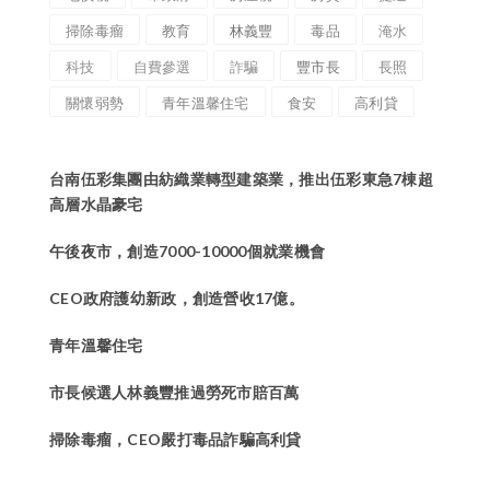
掃除毒瘤
教育
林義豐
毒品
淹水
科技
自費參選
詐騙
豐市長
長照
關懷弱勢
青年溫馨住宅
食安
高利貸
台南伍彩集團由紡織業轉型建築業，推出伍彩東急7棟超
高層水晶豪宅
午後夜市，創造7000-10000個就業機會
CEO政府護幼新政，創造營收17億。
青年溫馨住宅
市長候選人林義豐推過勞死市賠百萬
掃除毒瘤，CEO嚴打毒品詐騙高利貸