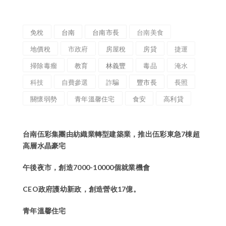
免稅
台南
台南市長
台南美食
地價稅
市政府
房屋稅
房貸
捷運
掃除毒瘤
教育
林義豐
毒品
淹水
科技
自費參選
詐騙
豐市長
長照
關懷弱勢
青年溫馨住宅
食安
高利貸
台南伍彩集團由紡織業轉型建築業，推出伍彩東急7棟超
高層水晶豪宅
午後夜市，創造7000-10000個就業機會
CEO政府護幼新政，創造營收17億。
青年溫馨住宅