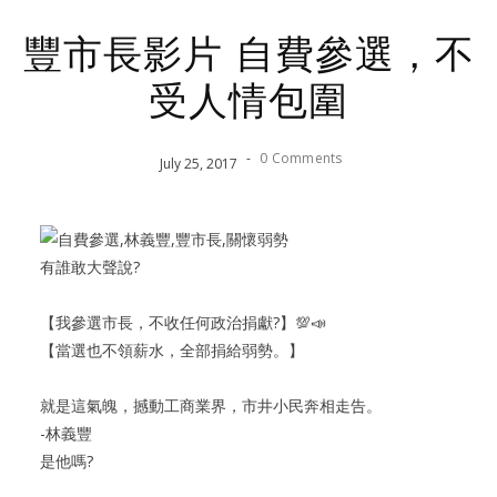
豐市長影片 自費參選，不
受人情包圍
-
0 Comments
July
25
,
2017
有誰敢大聲說?
【我參選市長，不收任何政治捐獻?】💯📣
【當選也不領薪水，全部捐給弱勢。】
就是這氣魄，撼動工商業界，市井小民奔相走告。
-林義豐
是他嗎?