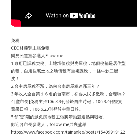
免稅
CEO林義豐主張免稅
樂見民進黨參選人Fllow me
1.政府已課稅契稅、土地增值稅與房屋稅，地價稅都是居住型
的稅，自用住宅土地之地價稅有重複課稅，一條牛剝二層
皮！
2.台中房屋稅不漲，為何台南房屋稅連漲三年？
3.年收入全台第１６名的台南市，卻要人民多繳稅，合理嗎？
4.[豐市長]免稅主張106.3.3刊登於自由時報，106.3.4刊登於
蘋果日報，106.6.23刊登於中華日報。
5.領[豐]潮的減免房地稅主張將帶動競選熱與聯署。
歡迎各市長參選人，follow me共襄盛舉
https://www.facebook.com/tainanlee/posts/15439919122