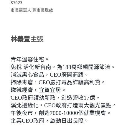
87623
市長競選人 豐市長敬啟
林義豐主張
青年溫馨住宅。
免稅 活化新台南，為188萬鄉親開源節流。
消滅黑心食品，CEO廣開商路。
掃除毒瘤，CEO嚴打毒品詐騙高利貸。
磁鐵經濟，宜資宜居。
CEO政府護幼新政，創造營收17億。
溪北邊緣化，CEO政府打造兩大觀光景點。
午後夜市，創造7000-10000個就業機會。
企業CEO政府，啟動日出長照。